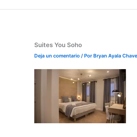
Ir
contenido
al
contenido
Suites You Soho
Deja un comentario
/ Por
Bryan Ayala Chav