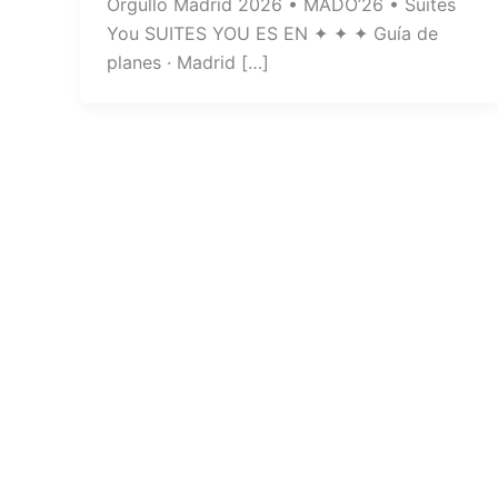
Orgullo Madrid 2026 • MADO’26 • Suites
You SUITES YOU ES EN ✦ ✦ ✦ Guía de
planes · Madrid […]