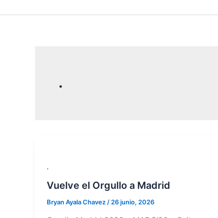
Ir
contenido
al
contenido
.
.
Vuelve el Orgullo a Madrid
Bryan Ayala Chavez
/
26 junio, 2026