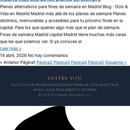
Planes alternativos para fines de semana en Madrid Blog · Ocio &
Vida en Madrid Madrid más allá de los planes de siempre Planes
distintos, memorables y accesibles para tu próximo finde en la
capital. Para los que quieren algo más que el plan de siempre.
Fines de semana Madrid capital Madrid tiene muchas más caras
que las que solemos ver. Si ya conoces el
Leer más »
14 abril, 2026
No hay comentarios
« Anterior
Página
1
Página
2
Página
3
Página
4
Página
5
Siguiente »
SUITES YOU
POLÍTICA DE PRIVACIDAD
COOKIES
TRABAJA CON NOSOTROS
AVISO LEGAL
REGLAMENTO INTERNO
© 2026 Sol Square Operations S.L.