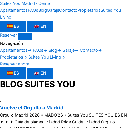
Suites You
Madrid · Centro
Apartamentos
FAQs
Blog
Garaje
Contacto
Propietarios
Suites You
Living
ES
EN
Reservar
Navegación
Apartamentos
→
FAQs
→
Blog
→
Garaje
→
Contacto
→
Propietarios
→
Suites You Living
→
Reservar ahora
ES
EN
BLOG SUITES YOU
.
Vuelve el Orgullo a Madrid
Orgullo Madrid 2026 • MADO’26 • Suites You SUITES YOU ES EN
✦ ✦ ✦ Guía de planes · Madrid Pride Guide · Madrid Orgullo