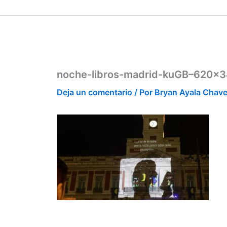
Ir
contenido
al
contenido
noche-libros-madrid-kuGB–620×
Deja un comentario
/ Por
Bryan Ayala Chav