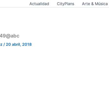
Actualidad
CityPlans
Arte & Música
349@abc
ez
/
20 abril, 2018