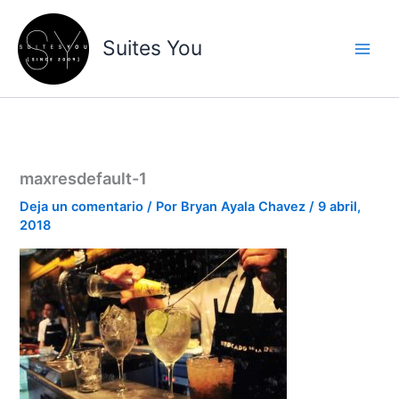
Ir
contenido
al
Suites You
contenido
maxresdefault-1
Deja un comentario
/ Por
Bryan Ayala Chavez
/
9 abril,
2018