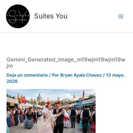
Ir
contenido
al
Suites You
contenido
Gemini_Generated_Image_m19wjm19wjm19w
jm
Deja un comentario
/ Por
Bryan Ayala Chavez
/
13 mayo,
2026