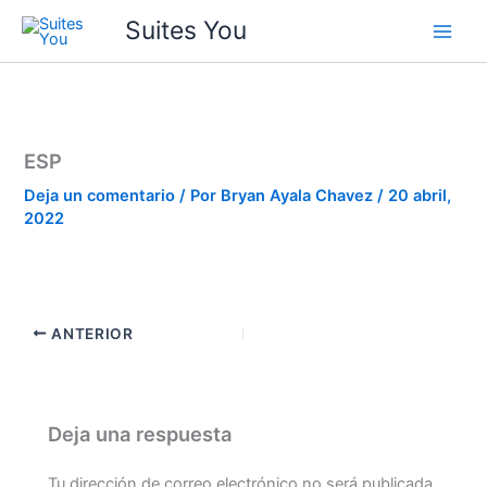
Ir
contenido
Suites You
al
contenido
ESP
Deja un comentario
/ Por
Bryan Ayala Chavez
/
20 abril,
2022
ANTERIOR
Deja una respuesta
Tu dirección de correo electrónico no será publicada.