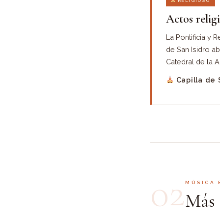
RELIGIOSO
Actos relig
La Pontificia y 
de San Isidro ab
Catedral de la A
Capilla de 
02
MÚSICA 
Más 