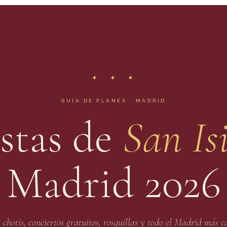
✦ ✦ ✦
GUÍA DE PLANES · MADRID
estas de
San Is
Madrid 2026
chotis, conciertos gratuitos, rosquillas y todo el Madrid más c