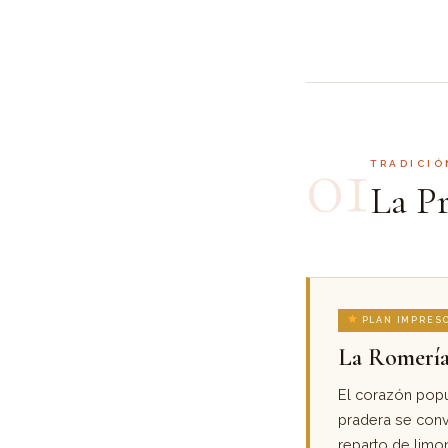
01
TRADICIÓ
La P
PLAN IMPRESC
La Romería 
El corazón popul
pradera se convi
reparto de limon