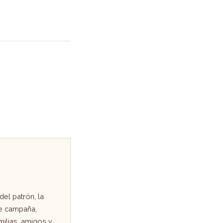
el patrón, la
de campaña,
milias, amigos y