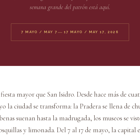
semana grande del patrón está aquí.
—
7 MAYO / MAY 7
17 MAYO / MAY 17, 2026
fiesta mayor que San Isidro. Desde hace más de cuatr
 la ciudad se transforma: la Pradera se llena de ch
rbenas suenan hasta la madrugada, los museos se vist
osquillas y limonada. Del 7 al 17 de mayo, la capital