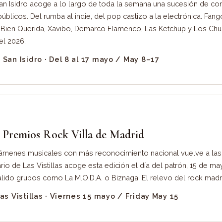
an Isidro acoge a lo largo de toda la semana una sucesión de con
úblicos. Del rumba al indie, del pop castizo a la electrónica. Fango
Bien Querida, Xavibo, Demarco Flamenco, Las Ketchup y Los Chu
l 2026.
San Isidro · Del 8 al 17 mayo / May 8–17
n Premios Rock Villa de Madrid
ámenes musicales con más reconocimiento nacional vuelve a las 
ario de Las Vistillas acoge esta edición el día del patrón, 15 de m
lido grupos como La M.O.D.A. o Biznaga. El relevo del rock madri
as Vistillas · Viernes 15 mayo / Friday May 15