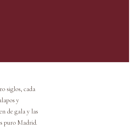
o siglos, cada
ulapos y
en de gala y las
 es puro Madrid.