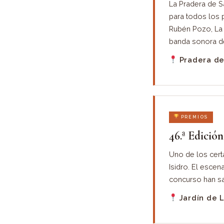
La Pradera de S
para todos los p
Rubén Pozo, La 
banda sonora de
Pradera de 
PREMIOS
46.ª Edició
Uno de los cert
Isidro. El escen
concurso han sa
Jardín de L