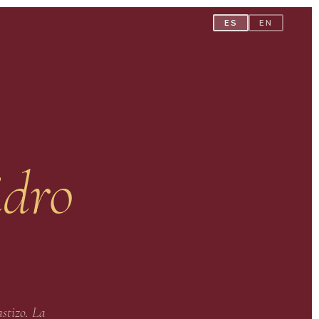
ES
EN
idro
astizo. La