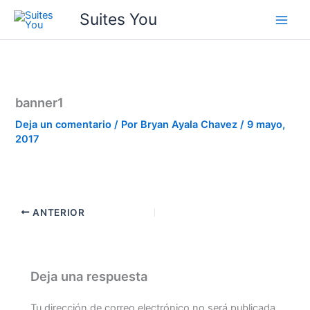
Ir
contenido
Suites You
al
contenido
banner1
Deja un comentario
/ Por
Bryan Ayala Chavez
/
9 mayo,
2017
ANTERIOR
Deja una respuesta
Tu dirección de correo electrónico no será publicada.