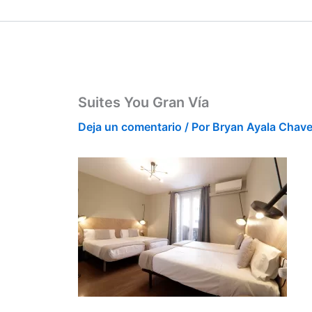
Ir
contenido
al
contenido
Suites You Gran Vía
Deja un comentario
/ Por
Bryan Ayala Chav