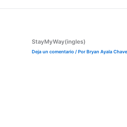
Ir
contenido
al
contenido
StayMyWay(ingles)
Deja un comentario
/ Por
Bryan Ayala Chav