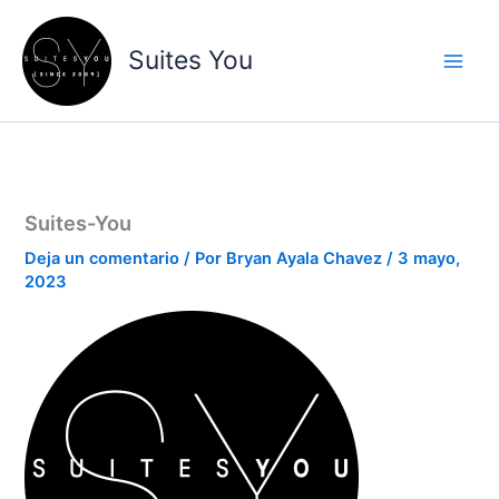
Ir
contenido
al
Suites You
contenido
Suites-You
Deja un comentario
/ Por
Bryan Ayala Chavez
/
3 mayo,
2023