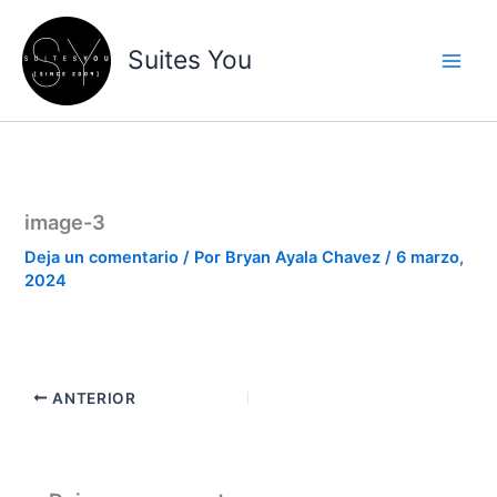
Ir
contenido
al
Suites You
contenido
image-3
Deja un comentario
/ Por
Bryan Ayala Chavez
/
6 marzo,
2024
ANTERIOR