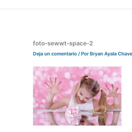
Ir
contenido
al
contenido
foto-sewwt-space-2
Deja un comentario
/ Por
Bryan Ayala Chav