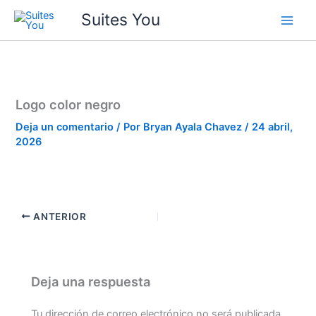
Ir
contenido
Suites You
al
contenido
Logo color negro
Deja un comentario
/ Por
Bryan Ayala Chavez
/
24 abril,
2026
ANTERIOR
Deja una respuesta
Tu dirección de correo electrónico no será publicada.