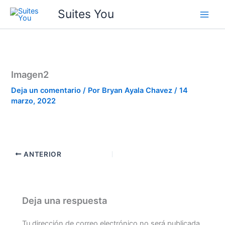
Ir
contenido
Suites You
al
contenido
Imagen2
Deja un comentario
/ Por
Bryan Ayala Chavez
/
14
marzo, 2022
ANTERIOR
Deja una respuesta
Tu dirección de correo electrónico no será publicada.