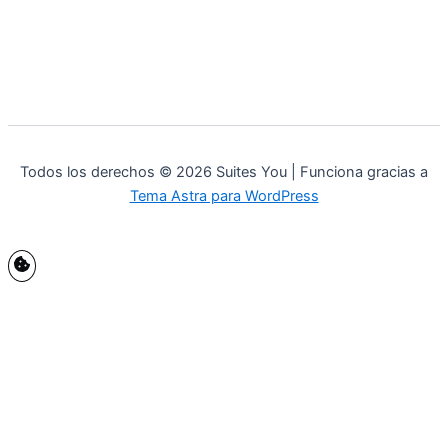
Todos los derechos © 2026 Suites You | Funciona gracias a
Tema Astra para WordPress
Políticas de Cookies de Suites You
Para brindar las mejores experiencias, utilizamos tecnologías como
cookies para almacenar y/o acceder a información del dispositivo.
Dar su consentimiento a estas tecnologías nos permitirá procesar