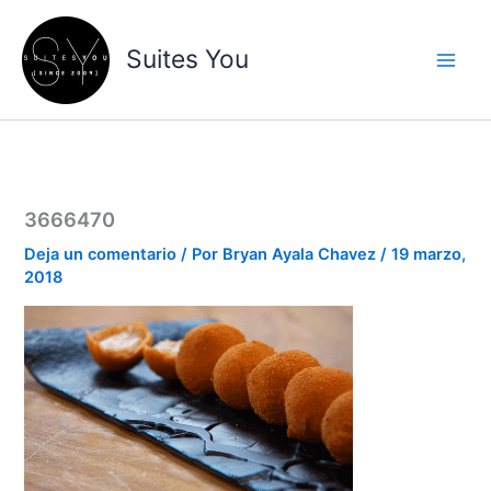
Ir
contenido
al
Suites You
contenido
3666470
Deja un comentario
/ Por
Bryan Ayala Chavez
/
19 marzo,
2018