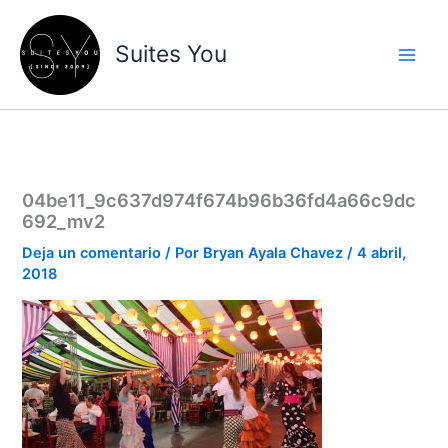
Ir
contenido
al
Suites You
contenido
04be11_9c637d974f674b96b36fd4a66c9dc
692_mv2
Deja un comentario
/ Por
Bryan Ayala Chavez
/
4 abril,
2018