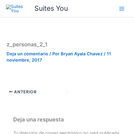
Ir
contenido
Suites You
al
contenido
z_personas_2_1
Deja un comentario
/ Por
Bryan Ayala Chavez
/
11
noviembre, 2017
ANTERIOR
Deja una respuesta
Tu dirección de correo electrónico no será publicada.