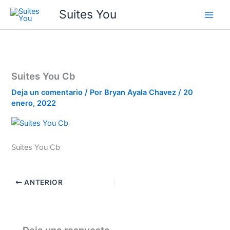
Ir
contenido
Suites You
al
contenido
Suites You Cb
Deja un comentario
/ Por
Bryan Ayala Chavez
/
20
enero, 2022
Suites You Cb
ANTERIOR
Deja una respuesta