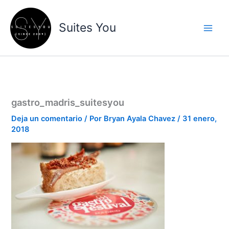
Ir
contenido
al
Suites You
contenido
gastro_madris_suitesyou
Deja un comentario
/ Por
Bryan Ayala Chavez
/
31 enero,
2018